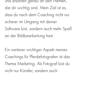
und arbeiten genau an den Themen,
die dir wichtig sind. Mein Ziel ist es,
dass du nach dem Coaching nicht nur
sicherer im Umgang mit deiner
Software bist, sondern auch mehr Spaß
an der Bildbearbeitung hast.
Ein weiterer wichtiger Aspekt meines
Coachings für Pferdefotografen ist das
Thema Marketing. Als Fotograf bist du
nicht nur Künstler, sondern auch
Unternehmer. Es reicht nicht aus, gute
Bilder zu machen – du musst auch
dafür sorgen, dass Menschen von
deiner Arbeit erfahren. Wir schauen
uns an, wie du dich und deine