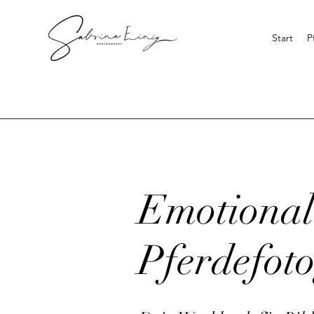
Start
P
Emotional
Pferdefoto