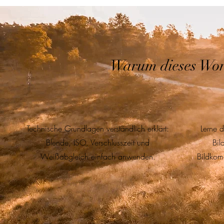
Warum dieses Work
Technische Grundlagen verständlich erklärt:
Lerne d
Blende, ISO, Verschlusszeit und
Bil
Weißabgleich einfach anwenden.
Bildkomp