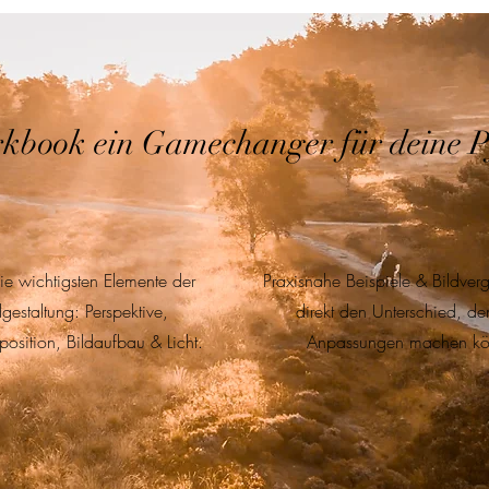
book ein Gamechanger für deine Pfe
ie wichtigsten Elemente der
Praxisnahe Beispiele & Bildverg
dgestaltung: Perspektive,
direkt den Unterschied, de
osition, Bildaufbau & Licht.
Anpassungen machen kö