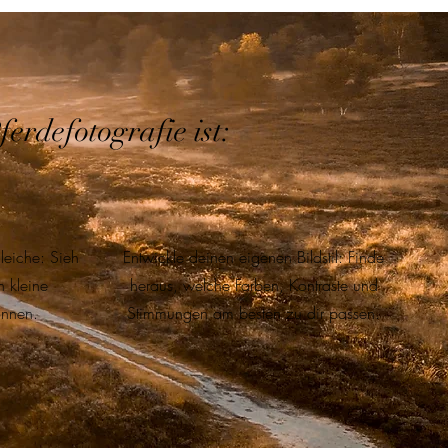
rdefotografie ist:
leiche: Sieh
Entwickle deinen eigenen Bildstil: Finde
n kleine
heraus, welche Farben, Kontraste und
nnen.
Stimmungen am besten zu dir passen.