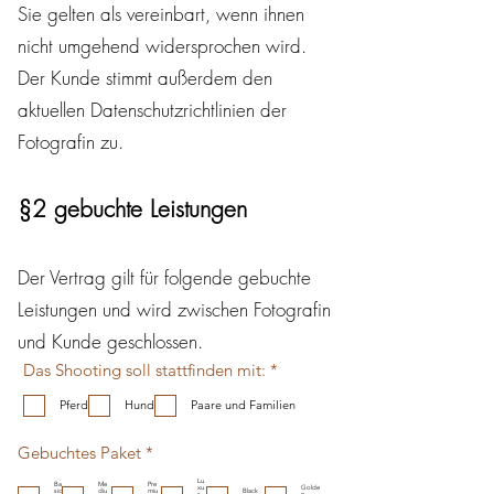
Sie gelten als vereinbart, wenn ihnen
nicht umgehend widersprochen wird.
Der Kunde stimmt außerdem den
aktuellen Datenschutzrichtlinien der
Fotografin zu.
§2 gebuchte Leistungen ​
Der Vertrag gilt für folgende gebuchte
Leistungen und wird zwischen Fotografin
und Kunde geschlossen.
P
Das Shooting soll stattfinden mit:
*
f
l
Pferd
Hund
Paare und Familien
i
c
P
h
Gebuchtes Paket
*
f
t
l
f
Lu
Ba
Me
Pre
xu
Golde
sic
diu
miu
Black
s
n