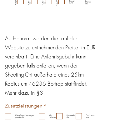
i
e
Pa
m
m
Backgr
Pa
Mome
ke
Pak
Pake
ound
ke
nts
t
et
t
c
l
t
h
d
t
f
e
l
d
Als Honorar werden die, auf der
Website zu entnehmenden Preise, in EUR
vereinbart. Eine Anfahrtsgebühr kann
gegeben falls anfallen, wenn der
Shooting-Ort außerhalb eines 25km
Radius um 46236 Bottrop stattfindet.
Mehr dazu in §3.
P
Zusatzleistungen
*
f
l
Keine Zusatzleistungen
All-
Drohnenbil
Drohnenvid
gewünscht
Inclusive
der
eos
i
c
h
t