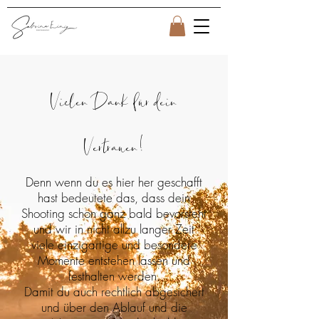
Vielen Dank für dein
Vertrauen!
D
enn wenn du es hier her geschafft
hast bedeutete das, dass dein
Shooting schon ganz bald bevorsteht
und wir in nicht allzu langer Zeit
viele einzigartige und besondere
Momente entstehen lassen und
festhalten werden.
Damit du auch rechtlich abgesichert
und über den Ablauf und die