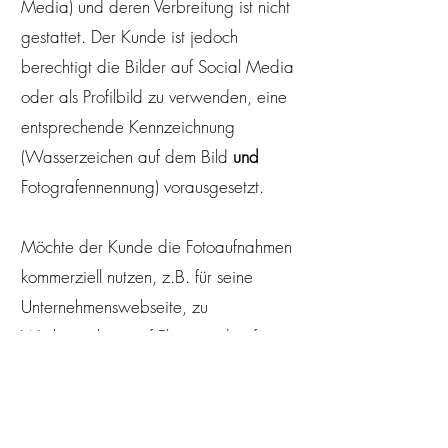
Media) und deren Verbreitung ist nicht
gestattet. Der Kunde ist jedoch
berechtigt die Bilder auf Social Media
oder als Profilbild zu verwenden, eine
entsprechende Kennzeichnung
(Wasserzeichen auf dem Bild
und
Fotografennennung) vorausgesetzt.
Möchte der Kunde die Fotoaufnahmen
kommerziell nutzen, z.B. für seine
Unternehmenswebseite, zu
Werbezecken, auf Flyern und auf
kommerziellen Social Media-Accounts,
muss dieses gesondert im Rahmen einer
Lizenz Vereinbarung vereinbart werden.