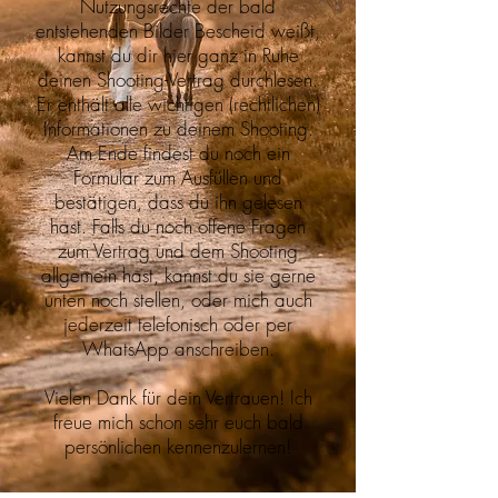
Nutzungsrechte der bald
entstehenden Bilder Bescheid weißt,
kannst du dir hier ganz in Ruhe
deinen Shooting-Vertrag durchlesen.
Er enthält alle wichtigen (rechtlichen)
Informationen zu deinem Shooting.
Am Ende findest du noch ein
Formular zum Ausfüllen und
bestätigen, dass du ihn gelesen
hast. Falls du noch offene Fragen
zum Vertrag und dem Shooting
allgemein hast, kannst du sie gerne
unten noch stellen, oder mich auch
jederzeit telefonisch oder per
WhatsApp anschreiben.
Vielen Dank für dein Vertrauen! Ich
freue mich schon sehr euch bald
persönlichen kennenzulernen!