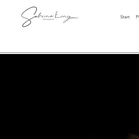
Start
P