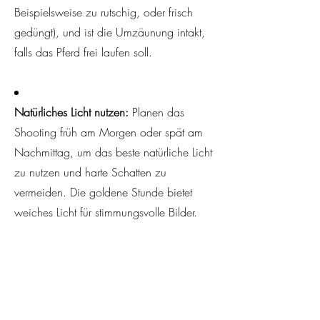
Beispielsweise zu rutschig, oder frisch
gedüngt), und ist die Umzäunung intakt,
falls das Pferd frei laufen soll.​
Natürliches Licht nutzen:
Planen das
Shooting früh am Morgen oder spät am
Nachmittag, um das beste natürliche Licht
zu nutzen und harte Schatten zu
vermeiden. Die goldene Stunde bietet
weiches Licht für stimmungsvolle Bilder.
Blickrichtung und Hintergrund:
Achte auf
die Positionierung von Pferd und Reiter im
Verhältnis zur Sonne. Wähle außerdem