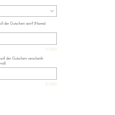
oll der Gutschein sein? (Name)
0/500
oll der Gutschein verschenkt
nal)
0/500