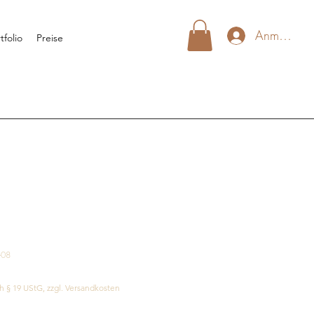
Anmelden
tfolio
Preise
-08
h § 19 UStG, zzgl. Versandkosten