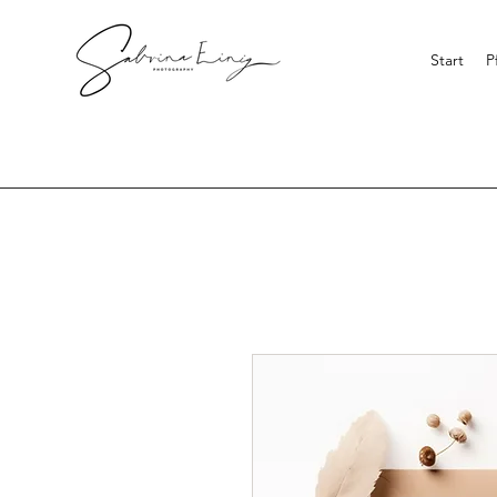
Start
P