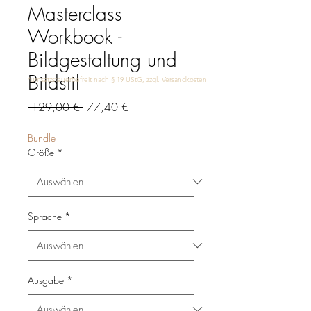
Masterclass
Workbook -
Bildgestaltung und
Bildstil
*umsatzsteuerbefreit nach § 19 UStG, zzgl. Versandkosten
Standardpreis
Sale-
 129,00 € 
77,40 €
Preis
Bundle
Größe
*
Sprache
*
Ausgabe
*